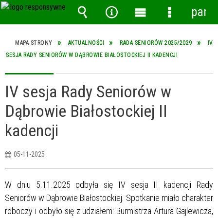
pane
Wyszukiwarka
Narzędzia
Menu
Menu
główne
szczegółow
MAPA STRONY
AKTUALNOŚCI
RADA SENIORÓW 2025/2029
IV
SESJA RADY SENIORÓW W DĄBROWIE BIAŁOSTOCKIEJ II KADENCJI
IV sesja Rady Seniorów w
Dąbrowie Białostockiej II
kadencji
05-11-2025
W dniu 5.11.2025 odbyła się IV sesja II kadencji Rady
Seniorów w Dąbrowie Białostockiej. Spotkanie miało charakter
roboczy i odbyło się z udziałem: Burmistrza Artura Gajlewicza,