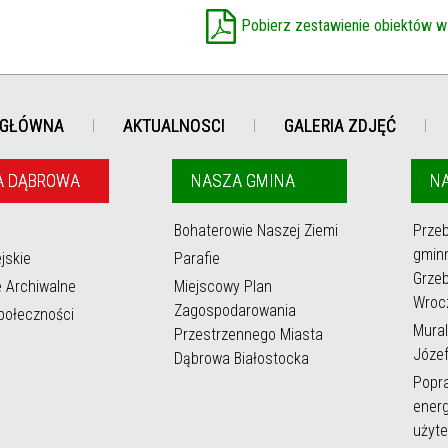
Pobierz zestawienie obiektów w
 GŁÓWNA
AKTUALNOSCI
GALERIA ZDJĘĆ
A DĄBROWA
NASZA GMINA
NA
Bohaterowie Naszej Ziemi
Prze
gmin
jskie
Parafie
Grzeb
e Archiwalne
Miejscowy Plan
Wroc
Zagospodarowania
społeczności
Mural
Przestrzennego Miasta
Józef
Dąbrowa Białostocka
Popr
energ
użyte