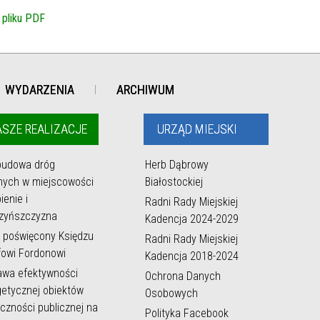
 pliku PDF
WYDARZENIA
ARCHIWUM
SZE REALIZACJE
URZĄD MIEJSKI
budowa dróg
Herb Dąbrowy
nych w miejscowości
Białostockiej
ienie i
Radni Rady Miejskiej
zyńszczyzna
Kadencja 2024-2029
 poświęcony Księdzu
Radni Rady Miejskiej
owi Fordonowi
Kadencja 2018-2024
awa efektywności
Ochrona Danych
etycznej obiektów
Osobowych
czności publicznej na
Polityka Facebook