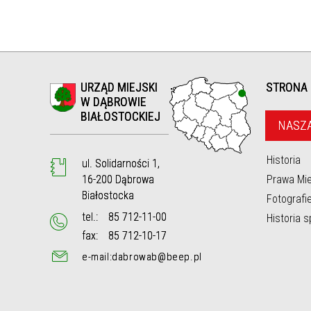
 PRZEZ
TOCKIE.
ONANIE
RENIE
URZĄD MIEJSKI
STRONA
OCKA
W DĄBROWIE
BIAŁOSTOCKIEJ
Y
NASZ
NY
Historia
ul. Solidarności 1,
16-200 Dąbrowa
Prawa Mie
Białostocka
Fotografi
tel.:
85 712-11-00
BROWIE
Historia 
TOKU I
fax:
85 712-10-17
e-mail:dabrowab@beep.pl
RESIE