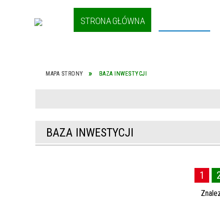
STRONA GŁÓWNA
AKTUALNOŚCI
YCH W
NASZA GMINA
I
MAPA STRONY
BAZA INWESTYCJI
ZU
BAZA INWESTYCJI
J NA
1
ÓG
Znale
OWCE
KOLONIE.