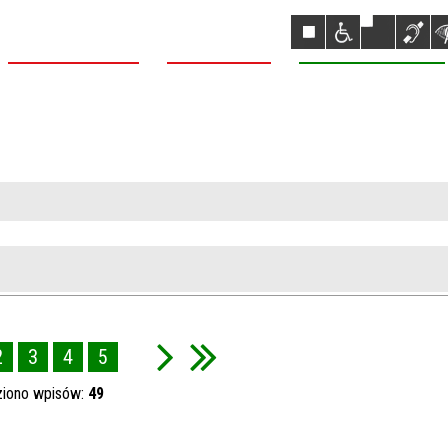
NASZA DĄBROWA
NASZA GMINA
NASZE REALIZACJE
Dąbrowa Białostocka
2
3
4
5
ziono wpisów:
49