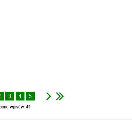
2
3
4
5
ziono wpisów:
49