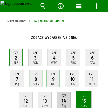
Wyszukiwarka
Narzędzia
Menu
Menu
główne
szcze
MAPA STRONY
KALENDARZ WYDARZEŃ
ZOBACZ WYDARZENIA Z DNIA:
CZE
CZE
CZE
CZE
CZE
2
3
4
5
6
NIE
PON
WTO
ŚRO
CZW
CZE
CZE
CZE
CZE
CZE
7
8
9
10
11
PIĄ
SOB
NIE
PON
WTO
CZE
CZE
CZE
CZE
14
12
13
15
PIĄ
ŚRO
CZW
SOB