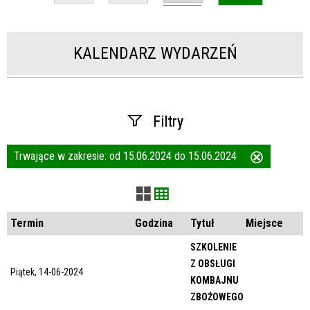
KALENDARZ WYDARZEŃ
Filtry
Trwające w zakresie:
od 15.06.2024 do 15.06.2024
Usuń
Szukana fraza
ten
filtr
Kategoria
Termin
Godzina
Tytuł
Miejsce
SZKOLENIE
Z OBSŁUGI
Trwające w zakresie
Piątek, 14-06-2024
KOMBAJNU
ZBOŻOWEGO
—