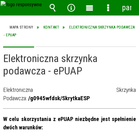
pane
Wyszukiwarka
Narzędzia
Menu
Menu
główne
szczegółow
MAPA STRONY
KONTAKT
ELEKTRONICZNA SKRZYNKA PODAWCZA
- EPUAP
Elektroniczna skrzynka
podawcza - ePUAP
Elektroniczna Skrzynka
Podawcza:
/g0945wfdsk/SkrytkaESP
W celu skorzystania z ePUAP niezbędne jest spełnienie
dwóch warunków: